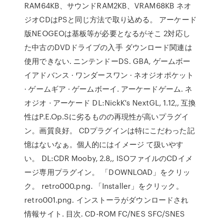
RAM64KB、サウンドRAM2KB、VRAM68KB ネオ
ジオCDはPSと同じ方法で取り込める。 アーケード
版NEOGEOは基板等が必要となるがそこ 2対応し
た中古のDVDドライブの入手 ダウンロード関連は
使用できない. ニンテンドーDS. GBA, ゲームボー
イアドバンス · ワンダースワン · ネオジオポケット
· ゲームギア · ゲームボーイ. アーケードゲーム. ネ
オジオ · アーケード DL:NickK's NextGL, 1.12,, 互換
性はP.E.Op.Sに劣るものの再現性が高いプラグイ
ン。画質良好。 CDプラグインは特にこだわった記
憶はないなぁ。個人的にはイメージ て扱いやす
い。 DL:CDR Mooby, 2.8,, ISOファイルのCDイメ
ージ専用プラグイン。 「DOWNLOAD」をクリッ
ク。 retro000.png. 「Installer」をクリック。
retro001.png. インストーラがダウンロードされ
情報サイト. 目次. CD-ROM FC/NES SFC/SNES