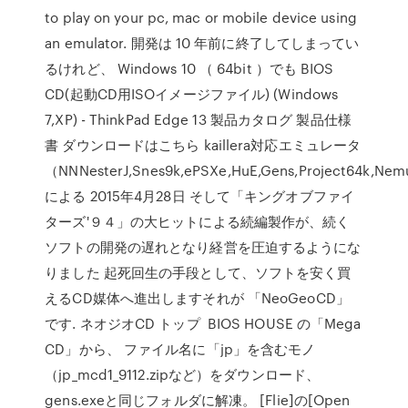
to play on your pc, mac or mobile device using
an emulator. 開発は 10 年前に終了してしまってい
るけれど、 Windows 10 （ 64bit ）でも BIOS
CD(起動CD用ISOイメージファイル) (Windows
7,XP) - ThinkPad Edge 13 製品カタログ 製品仕様
書 ダウンロードはこちら kaillera対応エミュレータ
（NNNesterJ,Snes9k,ePSXe,HuE,Gens,Project64k,Ne
による 2015年4月28日 そして「キングオブファイ
ターズ'９４」の大ヒットによる続編製作が、続く
ソフトの開発の遅れとなり経営を圧迫するようにな
りました 起死回生の手段として、ソフトを安く買
えるCD媒体へ進出しますそれが 「NeoGeoCD」
です. ネオジオCD トップ BIOS HOUSE の「Mega
CD」から、 ファイル名に「jp」を含むモノ
（jp_mcd1_9112.zipなど）をダウンロード、
gens.exeと同じフォルダに解凍。 [Flie]の[Open