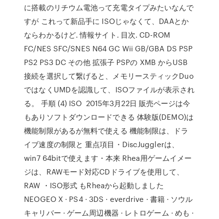
に搭載のリチウム電池って充電タイプみたいなんで
すが これって新品手に ISOじゃなくて、DAAとか
ならわかるけど. 情報サイト. 目次. CD-ROM
FC/NES SFC/SNES N64 GC Wii GB/GBA DS PSP
PS2 PS3 DC その他 拡張子 PSPの XMB からUSB
接続を選択して繋げると、メモリースティックDuo
ではなくUMDを認識して、ISOファイルが表示され
る。 手順 (4) ISO 2015年3月22日 販売ページは今
もありソフトダウンロードできる 体験版(DEMO)は
機能制限があるが無料で使える 機能制限は、ドラ
イブ速度の制限と 重点項目・DiscJugglerは、
win7 64bitで使えます・本来 Rhea用ゲームイメー
ジは、RAWモード対応CDドライブを使用して、
RAW ・ISO形式 もRheaから起動しました
NEOGEO X · PS4 · 3DS · everdrive · 書籍 · ソウル
キャリバー · ゲーム周辺機器 · レトロゲーム · めも ·