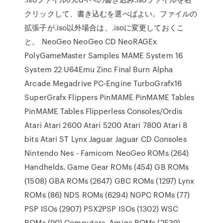
クリックして、書き込むを選べばよい。ファイルの
拡張子が.iso以外場合は、.isoに変更しておくこ
と。 NeoGeo NeoGeo CD NeoRAGEx
PolyGameMaster Samples MAME System 16
System 22 U64Emu Zinc Final Burn Alpha
Arcade Megadrive PC-Engine TurboGrafx16
SuperGrafx Flippers PinMAME PinMAME Tables
PinMAME Tables Flipperless Consoles/Ordis
Atari Atari 2600 Atari 5200 Atari 7800 Atari 8
bits Atari ST Lynx Jaguar Jaguar CD Consoles
Nintendo Nes - Famicom NeoGeo ROMs (264)
Handhelds. Game Gear ROMs (454) GB ROMs
(1508) GBA ROMs (2647) GBC ROMs (1297) Lynx
ROMs (86) NDS ROMs (6294) NGPC ROMs (77)
PSP ISOs (2907) PSX2PSP ISOs (1302) WSC
ROMs (90) Computers. Amiga ROMs (2539)