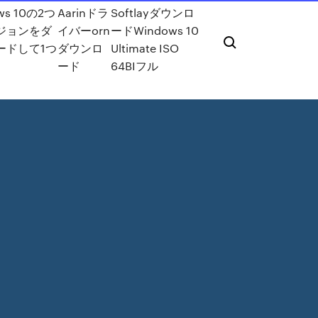
ws 10の2つ
Aarinドラ
Softlayダウンロ
ジョンをダ
イバーorn
ードWindows 10
ードして1つ
ダウンロ
Ultimate ISO
ード
64BIフル