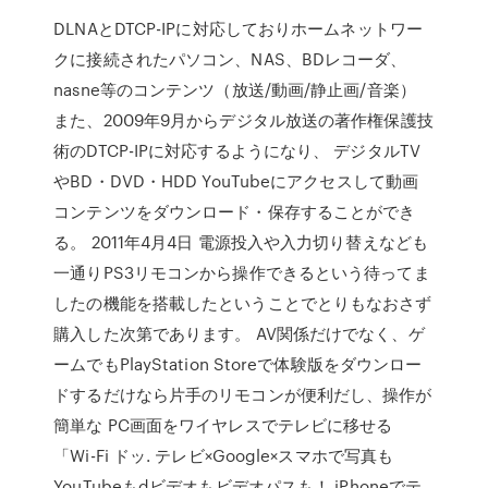
DLNAとDTCP-IPに対応しておりホームネットワー
クに接続されたパソコン、NAS、BDレコーダ、
nasne等のコンテンツ（放送/動画/静止画/音楽）
また、2009年9月からデジタル放送の著作権保護技
術のDTCP-IPに対応するようになり、 デジタルTV
やBD・DVD・HDD YouTubeにアクセスして動画
コンテンツをダウンロード・保存することができ
る。 2011年4月4日 電源投入や入力切り替えなども
一通りPS3リモコンから操作できるという待ってま
したの機能を搭載したということでとりもなおさず
購入した次第であります。 AV関係だけでなく、ゲ
ームでもPlayStation Storeで体験版をダウンロー
ドするだけなら片手のリモコンが便利だし、操作が
簡単な PC画面をワイヤレスでテレビに移せる
「Wi-Fi ドッ. テレビ×Google×スマホで写真も
YouTubeもdビデオもビデオパスも！ iPhoneでテ