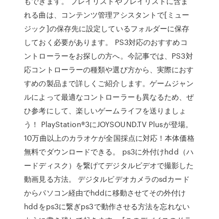
もできます。 プレイリストやプレイリストに含ま
れる曲は、コンテンツ管理アシスタントで[ミュー
ジック]の保存先に設定しているフォルダーに保存
しておく必要があります。 PS3対応のおすすめコ
ントローラーをお探しの方へ。今記事では、PS3対
応コントローラーの種類や選び方から、実際におす
すめの製品まで詳しくご紹介します。ゲームジャン
ルによって最適なコントローラーも異なるため、ぜ
ひ参考にして、楽しいゲームライフを送りましょ
う！ PlayStation®3にJOYSOUND.TV Plusが登場。
10万曲以上のカラオケが全国採点に対応！本体価格
無料でダウンロードできる。 ps3に外付けhdd（ハ
ードディスク）を繋げてデジタルビデオで撮影した
動画見る方法。 デジタルビデオカメラのsdカード
からパソコン経由でhddに移動させてその外付け
hddをps3に繋ぎps3で動作させる方法を忘れない