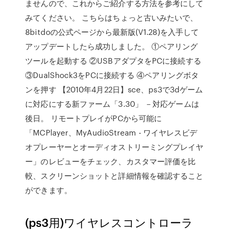
ませんので、これからご紹介する方法を参考にして
みてください。 こちらはちょっと古いみたいで、
8bitdoの公式ページから最新版(V1.28)を入手して
アップデートしたら成功しました。 ①ペアリング
ツールを起動する ②USBアダプタをPCに接続する
③DualShock3をPCに接続する ④ペアリングボタ
ンを押す 【2010年4月22日】sce、ps3で3dゲーム
に対応にする新ファーム「3.30」 －対応ゲームは
後日。 リモートプレイがPCから可能に
‎「MCPlayer、MyAudioStream - ワイヤレスビデ
オプレーヤーとオーディオストリーミングプレイヤ
ー」のレビューをチェック、カスタマー評価を比
較、スクリーンショットと詳細情報を確認すること
ができます。
(ps3用)ワイヤレスコントローラ