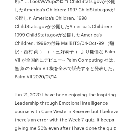
所に … LookWAYupのロゴ ChildStats.govが公開
したAmerica's Children: 1997 ChildStats.govが
公開したAmerica's Children: 1998
ChildStats.govが公開したAmerica's Children:
1999 ChildStats.govが公開したAmerica's
Children: 1999の付録 MailBITS/04-Oct-99 （翻
訳：西村 尚
） （ ：三好泰子
） より廉価な Palm
VII が全国的にデビュー-- Palm Computing 社は、
無 線の Palm VII 機を全米で販売すると発表した。
Palm VII 2020/07/14
Jun 21, 2020 I have been enjoying the Inspiring
Leadership through Emotional Intelligence
course with Case Western Reserve but I believe
there's an error with the Week 7 quiz. It keeps
giving me 50% even after I have done the quiz