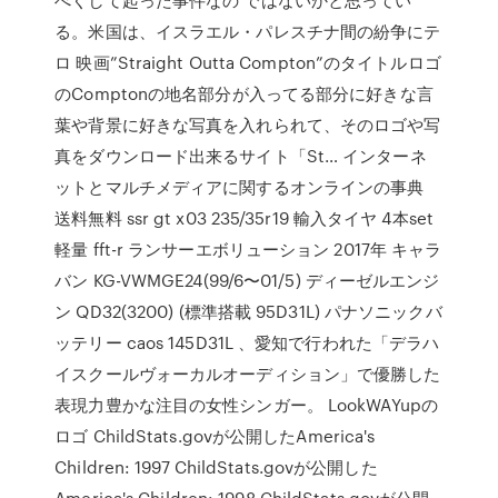
る。米国は、イスラエル・パレスチナ間の紛争にテ
ロ 映画”Straight Outta Compton”のタイトルロゴ
のComptonの地名部分が入ってる部分に好きな言
葉や背景に好きな写真を入れられて、そのロゴや写
真をダウンロード出来るサイト「St… インターネ
ットとマルチメディアに関するオンラインの事典
送料無料 ssr gt x03 235/35r19 輸入タイヤ 4本set
軽量 fft-r ランサーエボリューション 2017年 キャラ
バン KG-VWMGE24(99/6〜01/5) ディーゼルエンジ
ン QD32(3200) (標準搭載 95D31L) パナソニックバ
ッテリー caos 145D31L 、愛知で行われた「デラハ
イスクールヴォーカルオーディション」で優勝した
表現力豊かな注目の女性シンガー。 LookWAYupの
ロゴ ChildStats.govが公開したAmerica's
Children: 1997 ChildStats.govが公開した
America's Children: 1998 ChildStats.govが公開