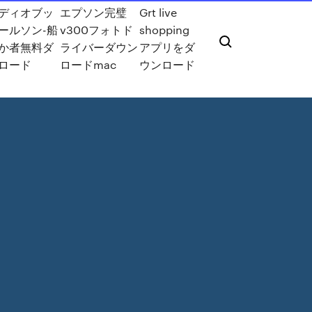
ディオブッ
エプソン完璧
Grt live
ールソン-船
v300フォトド
shopping
か者無料ダ
ライバーダウン
アプリをダ
ロード
ロードmac
ウンロード