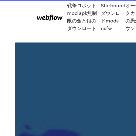
戦争ロボット
Starbound
オー
mod apk無制
ダウンロー
クカ
限の金と銀の
ドmods
の愚
ダウンロード
nsfw
ウン