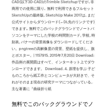
CAD(以下3D-CAD)のTrimble Sketchupですが､非
商用での使用に限り､ 無料で利用できるフルセット
SketchUpの最終版､SketchUp Make 2017は､まだ
公式サイトからダウンロード(←DL先のリンクです)
できます｡ 無料でこのバックグラウンドでノートパ
ソコンをテーマにした学校の時間割カード, 学校, 時
刻表, バナーの背景画像をダウンロードしてくださ
い。pngtreeの高解像度の背景、壁紙を提供し、旗
とポスター。| 1157915. 2015年7月20日 Download:
作品例の展開図はすべて、インターネット上でダウ
ンロードできます。 Download. 4. 原理を学ぶ 子ど
ものころから紙工作とコンピュータが大好きで、そ
れがそのまま現在の研究テーマにつながっている。
主な著書に『曲線折り紙
無料でこのバックグラウンドでノ