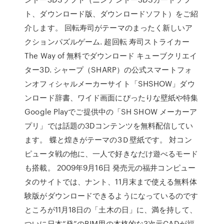
ト、ダウンロード版、ダウンロードソフト）をご紹
介します。 回転寿司がテーマのまったく新しいア
クションパズルゲーム. 超回転 寿司ストライカー
The Way of 無料でダウンロード キューブクリエイ
ター3D. シャープ（SHARP）の公式スマートフォ
ンオフィシャルメーカーサイト「SHSHOW」ダウ
ンロード辞書、ワイド画面にぴったりな壁紙や特集
Google Playでご提供中の「SH SHOW メーカーア
プリ」では話題の3Dコンテンツを無料配信してい
ます。 蝶と煌きがテーマの3Ｄ壁紙です。 対コン
ピュータ戦の他に、一人で好きなだけ遊べるモード
も搭載。 2009年9月16日 発売元の福井コンピュー
タのサイトでは、ナント、11月末まで使える無料体
験版がダウンロードできるようになっているのです
ところが11月18日の「土木の日」に、満を持して、
ついに日本“発”のBIM用の本格的な3次元CADが福