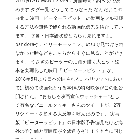
2020/02/17 Mon 13:34:40 所要時間：約 5 分で読
めます タグ一覧 どうしてこうなった なんだよこの
展開… 映画「ピーターラビット」の動画をフル視聴
する方法や無料で観られる動画配信先を紹介してい
ます。 字幕・日本語吹替どちらも見れますよ。
pandoraやデイリーモーション、9tsuで見つけられ
なかった時などもこちらからすぐに見ることができ
ます。 うさぎのピーターの活躍を描く大ヒット絵
本を実写化した映画『 ピーターラビット 』が、
2018年5月より日本公開される。ハリウッドにおい
ては初めて映画化となる本作の特報映像がこの度公
開された。 “おもしろ映画宣伝ウォッチャー”とし
て有名なビニールタッキーさんのツイートが、2万
リツイートを超える大反響を呼んだのです。 実写
版『ピーターラビット』の日本版予告編見たけど海
外の予告編と雰囲気が全然違うぞ！！？本当に同じ