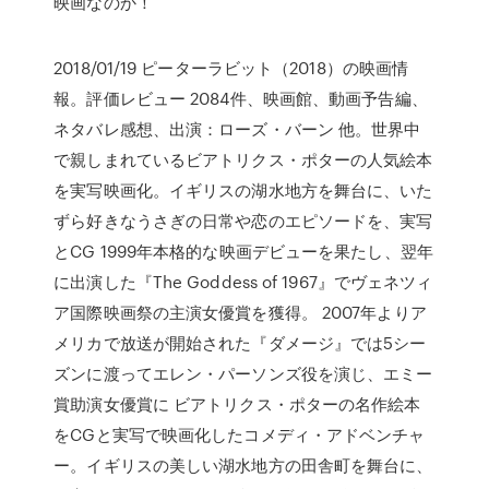
映画なのか！
2018/01/19 ピーターラビット（2018）の映画情
報。評価レビュー 2084件、映画館、動画予告編、
ネタバレ感想、出演：ローズ・バーン 他。世界中
で親しまれているビアトリクス・ポターの人気絵本
を実写映画化。イギリスの湖水地方を舞台に、いた
ずら好きなうさぎの日常や恋のエピソードを、実写
とCG 1999年本格的な映画デビューを果たし、翌年
に出演した『The Goddess of 1967』でヴェネツィ
ア国際映画祭の主演女優賞を獲得。 2007年よりア
メリカで放送が開始された『ダメージ』では5シー
ズンに渡ってエレン・パーソンズ役を演じ、エミー
賞助演女優賞に ビアトリクス・ポターの名作絵本
をCGと実写で映画化したコメディ・アドベンチャ
ー。イギリスの美しい湖水地方の田舎町を舞台に、