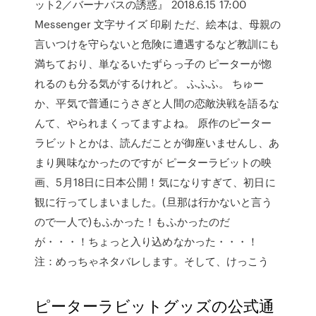
ット2／バーナバスの誘惑』 2018.6.15 17:00
Messenger 文字サイズ 印刷 ただ、絵本は、母親の
言いつけを守らないと危険に遭遇するなど教訓にも
満ちており、単なるいたずらっ子の ピーターが惚
れるのも分る気がするけれど。 ふふふ。 ちゅー
か、平気で普通にうさぎと人間の恋敵決戦を語るな
んて、やられまくってますよね。 原作のピーター
ラビットとかは、読んだことが御座いませんし、あ
まり興味なかったのですが ピーターラビットの映
画、5月18日に日本公開！気になりすぎて、初日に
観に行ってしまいました。(旦那は行かないと言う
ので一人で)もふかった！もふかったのだ
が・・・！ちょっと入り込めなかった・・・！
注：めっちゃネタバレします。そして、けっこう
ピーターラビットグッズの公式通